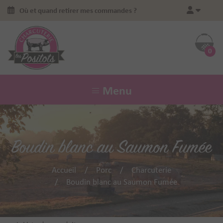
Où et quand retirer mes commandes ?
0
Menu
Boudin blanc au Saumon Fumée
Accueil
Porc
Charcuterie
Boudin blanc au Saumon Fumée