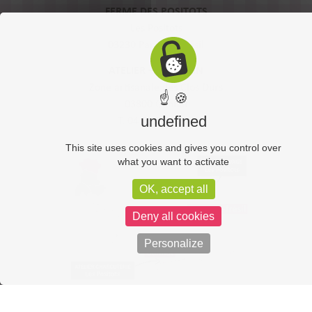
FERME DES POSITOTS
Les Positots
03230 Paray-le-Frésil
ATELIER – MAGASIN
Zone artisanale des Clos Durs
☝ 🍪
03800 Gannat
undefined
T. 04 70 50 11 49
This site uses cookies and gives you control over
what you want to activate
OK, accept all
Deny all cookies
Personalize