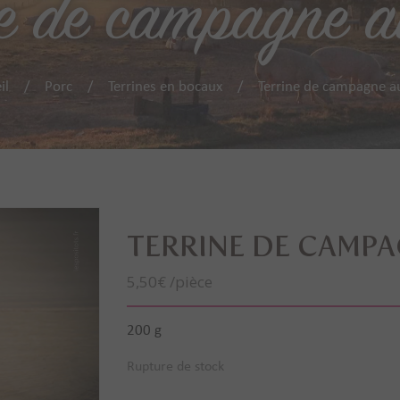
ne de campagne a
il
Porc
Terrines en bocaux
Terrine de campagne a
TERRINE DE CAMPA
5,50
€
/pièce
200 g
Rupture de stock