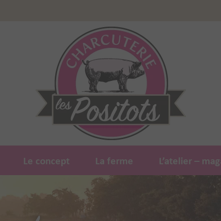
Le concept
La ferme
L’atelier – mag