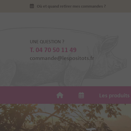
Où et quand retirer mes commandes ?
UNE QUESTION ?
T. 04 70 50 11 49
commande@lespositots.fr
Les produits