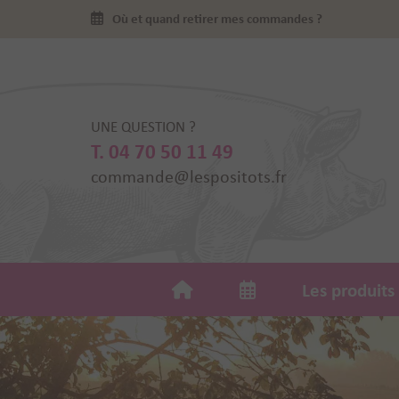
Où et quand retirer mes commandes ?
UNE QUESTION ?
T. 04 70 50 11 49
commande@lespositots.fr
Les produits