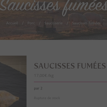
Saucisses fumée
Accueil
Porc
Saucisserie
Saucisses fumées
SAUCISSES FUMÉES
17,00
€
/kg
par 2
Rupture de stock