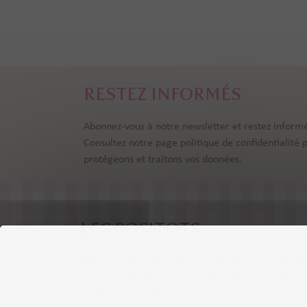
RESTEZ INFORMÉS
Abonnez-vous à notre newsletter et restez informé
Consultez notre page
politique de confidentialité
protégeons et traitons vos données.
LES POSITOTS
Nous vous proposons de la viande de porc issue de
notre élevage familial et traditionnel situé à Paray
le-frésil dans le bourbonnais.