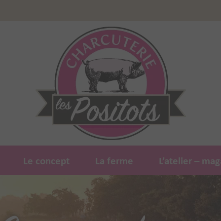
Le concept
La ferme
L’atelier – mag