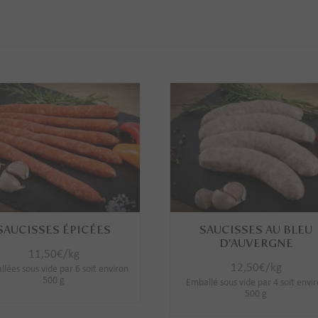
SAUCISSES ÉPICÉES
SAUCISSES AU BLEU
D’AUVERGNE
11,50
€
/kg
12,50
€
/kg
lées sous vide par 6 soit environ
500 g
Emballé sous vide par 4 soit envi
500 g