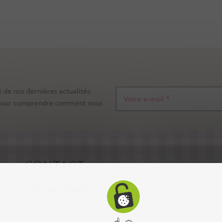
 de nos dernières actualités.
pour comprendre comment nous
CONTACT
FERME DES POSITOTS
-
Les Positots
03230 Paray-le-Frésil